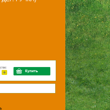
ство:
ь