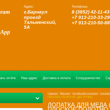
Адрес:
Телефоны:
gram
г.Барнаул
8 (3852) 42-11-43
проезд
+7 913-210-33-29
Тальменский,
+7 913-210-50-88
5А
sApp
ать on-line
Наш адрес
Доставка и оплата
Сотрудничество
Се
Главная
\
Магазин
\
Алтайский пчеловод
\
пчелои
ПЛОСКОЕ ПОЛОТНО, ДЕР. РУЧКА)
ЛОПАТКА ДЛЯ МЕДА 
ПЛОСКОЕ ПОЛОТНО, 