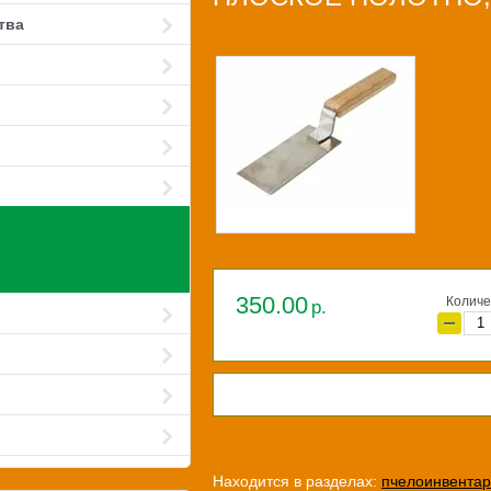
тва
350.00
Количе
р.
поделиться
Находится в разделах:
пчелоинвентар