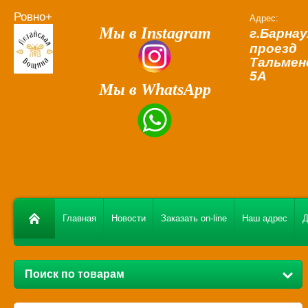
Ровно+
Адрес:
Мы в Instagram
г.Барна
проезд
Тальмен
5А
Мы в WhatsApp
Главная
Новости
Заказать on-line
Наш адрес
Д
Поиск по товарам